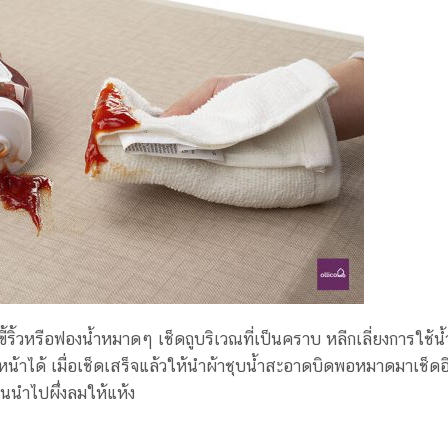
้ริ้วหรือฟองน้ำหมาดๆ เช็ดถูบริเวณที่เป็นคราบ หลีกเลี่ยงการใช้น้ำ
้าได้ เมื่อเช็ดเสร็จแล้วให้นำผ้าชุบน้ำสะอาดบิดพอหมาดมาเช็ดอีก
ก่อนนำไปผึ่งลมให้แห้ง