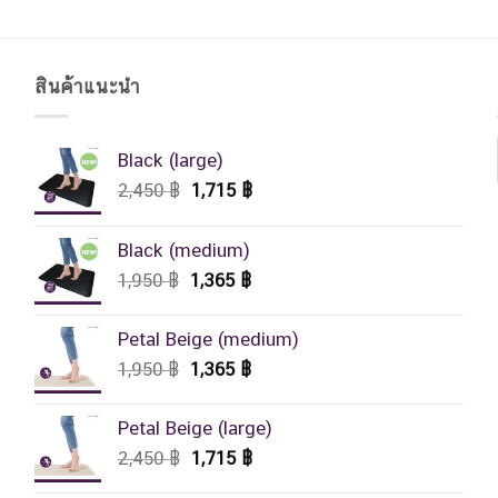
สินค้าแนะนำ
Black (large)
Original
Current
2,450
฿
1,715
฿
price
price
was:
is:
Black (medium)
2,450 ฿.
1,715 ฿.
Original
Current
1,950
฿
1,365
฿
price
price
was:
is:
Petal Beige (medium)
1,950 ฿.
1,365 ฿.
Original
Current
1,950
฿
1,365
฿
price
price
was:
is:
Petal Beige (large)
1,950 ฿.
1,365 ฿.
Original
Current
2,450
฿
1,715
฿
price
price