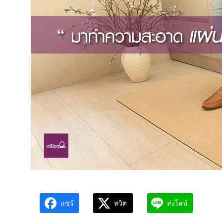
แชร์
ทวิต
ส่งไลน์