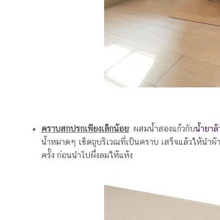
คราบสกปรกเพียงเล็กน้อย
: ผสมน้ำสองแก้วกับ
น้ำยาล
น้ำหมาดๆ เช็ดถูบริเวณที่เป็นคราบ เสร็จแล้วให้นำผ้
ครั้ง ก่อนนำไปผึ่งลมให้แห้ง