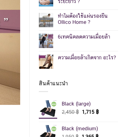
ระยะยาว ?
ทำไมต้องใช้แผ่นรองยืน
Ollico Home ?
6เทคนิคลดความเมื่อยล้า
ความเมื่อยล้าเกิดจาก อะไร?
สินค้าแนะนำ
Black (large)
Original
Current
2,450
฿
1,715
฿
price
price
was:
is:
Black (medium)
2,450 ฿.
1,715 ฿.
Original
Current
1,950
฿
1,365
฿