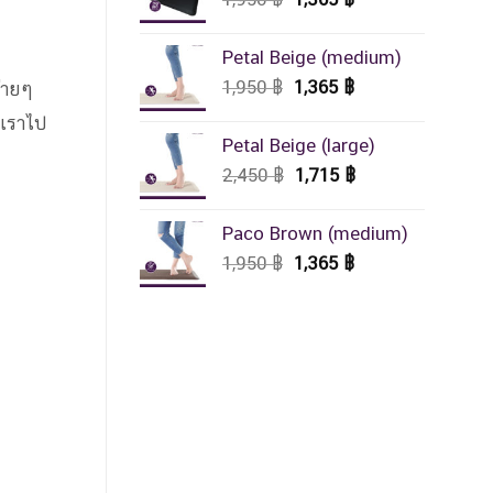
price
price
was:
is:
Petal Beige (medium)
1,950 ฿.
1,365 ฿.
Original
Current
1,950
฿
1,365
฿
่ายๆ
price
price
บเราไป
was:
is:
Petal Beige (large)
1,950 ฿.
1,365 ฿.
Original
Current
2,450
฿
1,715
฿
price
price
was:
is:
Paco Brown (medium)
2,450 ฿.
1,715 ฿.
Original
Current
1,950
฿
1,365
฿
price
price
was:
is:
1,950 ฿.
1,365 ฿.