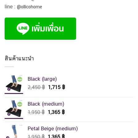
line :
@ollicohome
สินค้าแนะนำ
Black (large)
Original
Current
2,450
฿
1,715
฿
price
price
was:
is:
Black (medium)
2,450 ฿.
1,715 ฿.
Original
Current
1,950
฿
1,365
฿
price
price
was:
is:
Petal Beige (medium)
1,950 ฿.
1,365 ฿.
Original
Current
1,950
฿
1,365
฿