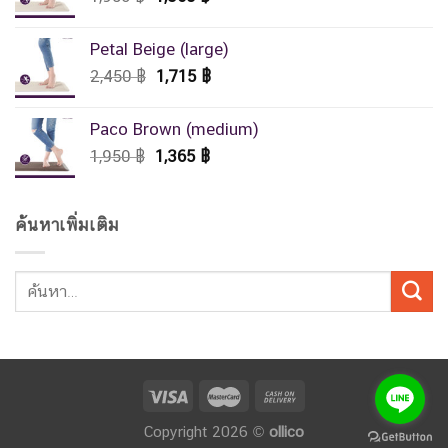
price
price
was:
is:
Petal Beige (large)
1,950 ฿.
1,365 ฿.
Original
Current
2,450
฿
1,715
฿
price
price
was:
is:
Paco Brown (medium)
2,450 ฿.
1,715 ฿.
Original
Current
1,950
฿
1,365
฿
price
price
was:
is:
1,950 ฿.
1,365 ฿.
ค้นหาเพิ่มเติม
Copyright 2026 ©
ollico